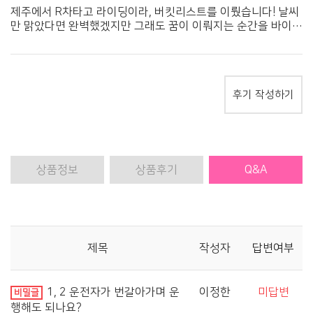
제주에서 R차타고 라이딩이라, 버킷리스트를 이뤘습니다! 날씨
만 맑았다면 완벽했겠지만 그래도 꿈이 이뤄지는 순간을 바이크
제주와 함께할수있어 감사했습니다. 배에 싣어오는 번거로움없
이 친절한 응대와 대여서비스까지 해주시는.. 감동그자체입니
다!!!
후기 작성하기
상품
정보
상품
후기
Q&A
제목
작성자
답변여부
1, 2 운전자가 번갈아가며 운
이정한
미답변
비밀글
행해도 되나요?