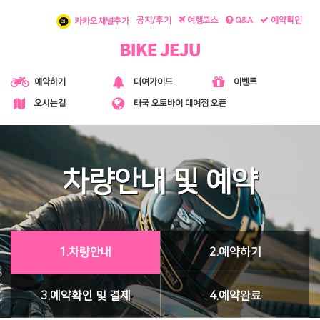
공지/후기
여행코스
Q&A
예약확인
카카오채널추가
대여가이드
예약하기
이벤트
오시는길
태국 오토바이 대여점 오픈
차량안내 및 예약
1.차량안내
2.예약하기
3.예약확인 및 결제
4.예약완료