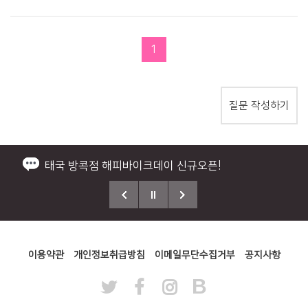
1
질문 작성하기
책임보험, 자차보험 안내드립니다!
HowtoRentaForeigner
2026 바이크제주 NEW 공지사항!
제주에서 제일 큰 왕초보 교육연습장소
태국 방콕점 해피바이크데이 신규오픈!
이용약관
개인정보취급방침
이메일무단수집거부
공지사항