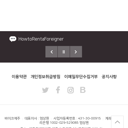
책임보험, 자차보험 안내드립니다!
HowtoRentaForeigner
2026 바이크제주 NEW 공지사항!
제주에서 제일 큰 왕초보 교육연습장소
태국 방콕점 해피바이크데이 신규오픈!
이용약관
개인정보취급방침
이메일무단수집거부
공지사항
바이크제주
대표이사 : 엄상원
사업자등록번호 : 431-30-00915
계좌번호 : 우
리은행 1002-029-529085 엄상원