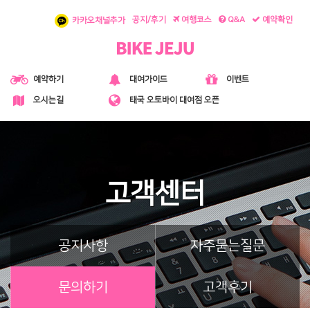
공지/후기
여행코스
Q&A
예약확인
카카오채널추가
대여가이드
예약하기
이벤트
오시는길
태국 오토바이 대여점 오픈
고객센터
공지사항
자주묻는질문
문의하기
고객후기