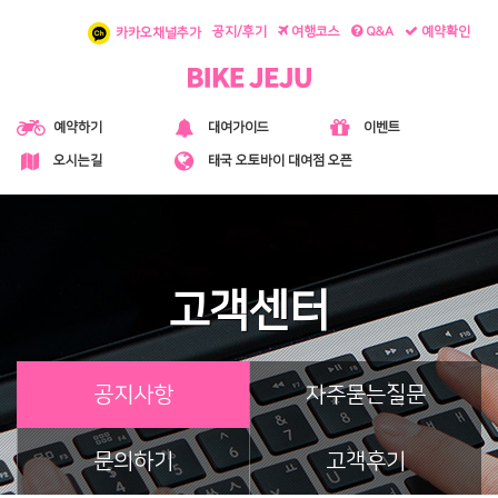
공지/후기
여행코스
Q&A
예약확인
카카오채널추가
대여가이드
예약하기
이벤트
오시는길
태국 오토바이 대여점 오픈
고객센터
공지사항
자주묻는질문
문의하기
고객후기