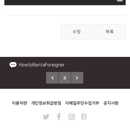
수정
목록
책임보험, 자차보험 안내드립니다!
HowtoRentaForeigner
2026 바이크제주 NEW 공지사항!
제주에서 제일 큰 왕초보 교육연습장소
태국 방콕점 해피바이크데이 신규오픈!
이용약관
개인정보취급방침
이메일무단수집거부
공지사항