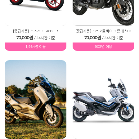
[중급자용]
스즈끼 GSX125R
[중급자용]
125괴물바이크 존테스U1
70,000원
70,000원
/ 24시간 기준
/ 24시간 기준
1,984명 이용
903명 이용