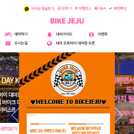
공지/후기
여행코스
Q&A
예약확인
카카오채널추가
대여가이드
예약하기
이벤트
오시는길
태국 오토바이 대여점 오픈
라이딩하면서 필요한거 다 챙겨
드릴께요~
열두가지 필요용품 무상제공
사장님이 고객이 필요한 것들 8가지라서 다
빌려주래요