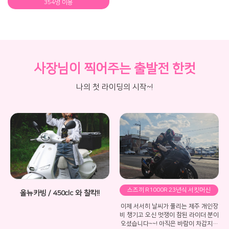
354명 이용
사장님이 찍어주는 출발전 한컷
나의 첫 라이딩의 시작~!
스즈끼 R1000R 23년식 서킷머신
올뉴카빙 / 450clc 와 찰칵!!
멋지게 바이크슈트입고 찰칵!!!
이제 서서히 날씨가 풀리는 제주 개인장
비 챙기고 오신 멋쟁이 참된 라이더 분이
오셨습니다~~! 아직은 바람이 차갑지만