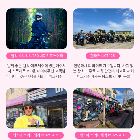
바이크가 너무 타고싶어서 저희 매장으
로 찾아와 주셨습니다! 개인장비 챙겨오
신게 너무 멋있으셔서 사진 찍어드렸습
니다! 멋진 라이딩 되세요~
할리 스트리트750 네이키드투어러
헌터커브CT125
클래식 바이크와 함께 멋진여행
제주에서 제일 큰 왕초보 교육연습장
날씨 좋은 날 바이크제주에 방문해주셔
안녕하세요 바이크 제주입니다. 사고 없
서 스트리트750을 대여해주신 고객님
는 왕초보 무료 교육 안전이 최고죠 저희
입니다!! 멋진여행을 저희 바이크제주 스
바이크제주에서는 왕초보 라이더분들을
트리트 750과 같이 해주셔서 너무 감사
위한 안전한 연습 장소를 제공하고 있습
합니다! 사진들도 너무 멋있게 나와서 스
니다. 보통 타 업체 가게 들은 공간이 협
트리트750이 한층 더 멋있어 보이네요
소하여 위험하게 일반 도로에서 연습을
>_< 인스타그램에서도 멋있는 릴스까지
진행하고 있습니다 무리하게 연습하다
만들어주신 고객님 정말 너무 감사합니
가 사고도 많이 나는 경우도 있구요 여행
다♥♥♥♥
도 해보지도 못하고 포기하고 대여비를
날리는 경우도 있습니다. 하지만 걱정 마
세요 저희 바이크 제주는 넓은 공터에서
차들의 위험없이 안전하게 시간 상관없
이 무제한으로 잘 탈수 있을 때까지 연습
할수 있는 장소가 저희 바이크 제주 매장
베스파 프리마베라 lx 125 ABS
베스파 프리마베라 lx 125 ABS