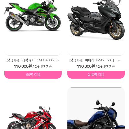
[상급자용]
최강 쿼터급 닌자400 23년식
[상급자용]
야마하 TMAX560 테크맥스
110,000원
110,000원
/ 24시간 기준
/ 24시간 기준
69명 이용
210명 이용