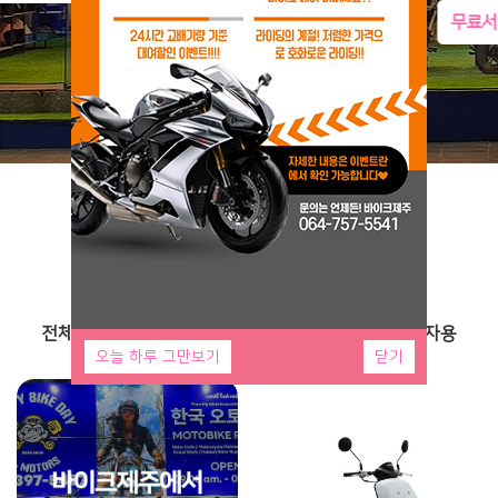
무료서비스 품목보기
Previous
Nex
사장님이 추천하는 바이크
전체보기
초보자용
중급자용
상급자용
오늘 하루 그만보기
닫기