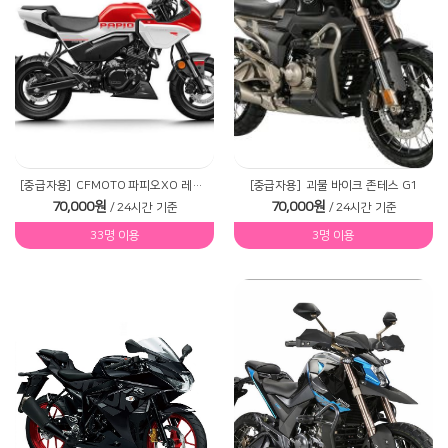
[중급자용]
CFMOTO 파피오XO 레이서
[중급자용]
괴물 바이크 존테스 G1
70,000원
70,000원
/ 24시간 기준
/ 24시간 기준
33명 이용
3명 이용