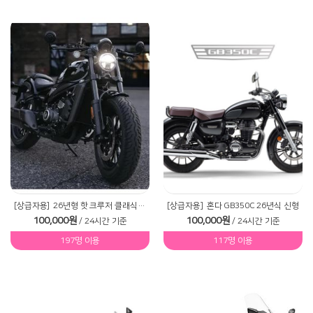
[상급자용]
26년형 핫 크루저 클래식450CLC
[상급자용]
혼다 GB350C 26년식 신형
100,000원
100,000원
/ 24시간 기준
/ 24시간 기준
197명 이용
117명 이용