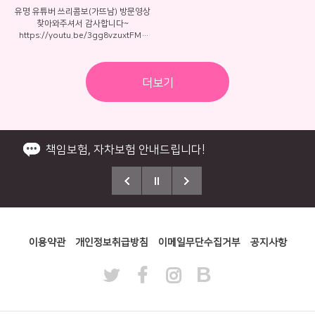
바로 옆에 있습니다. 그러니 왕 초보 라
쓰리콤보(가뜨남) 유명 유튜버 방문^
멋쟁이 신사분들과~~ 즐거운 라이딩
유명 유튜버 쓰리콤보(가뜨남) 방문영상
이더 분들은 걱정하지 마시고 안전하게
찾아와주셔서 감사합니다~
원없이 연습하고 제주 여행을 안전하게
https://youtu.be/3gg8vzuxtFM?
완료 하시기 바랍니다. 그리고 오랜만에
si=Zk0ne5kQsPqytarC
오토바이를 타시는 분들도 적응 하시라
고 연습 공간이 있으니 처음부터 무리한
주행 마시고 연습후 천천히 주행 하세요
더보기
사고없이 제주여행 즐겁게 하는게 최우
선 아니 겠습니까! 아래는 저희 초보 연
습장소이니 한번 둘러보시고 편하게 믿
고 이용해 주시기 바랍니다 명심하세요! ​
처음부터 잘 배우셔야 바이크 여행의 좋
책임보험, 자차보험 안내드립니다!
은 추억과 즐거움을 오래도록 간직 할수
HowtoRentaForeigner
있다는 것을요!!! 아래는 연습 출발 모습
2026 바이크제주 NEW 공지사항!
!!!!
제주에서 제일 큰 왕초보 교육연습장소
태국 방콕점 해피바이크데이 신규오픈!
이용약관
개인정보취급방침
이메일무단수집거부
공지사항