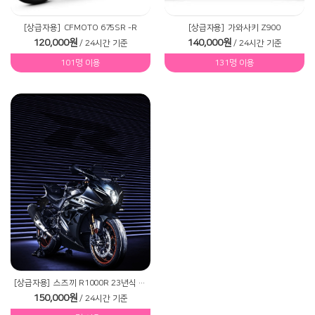
[상급자용]
CFMOTO 675SR -R
[상급자용]
가와사키 Z900
120,000원
140,000원
/ 24시간 기준
/ 24시간 기준
101명 이용
131명 이용
[상급자용]
스즈끼 R1000R 23년식 서킷머신
150,000원
/ 24시간 기준