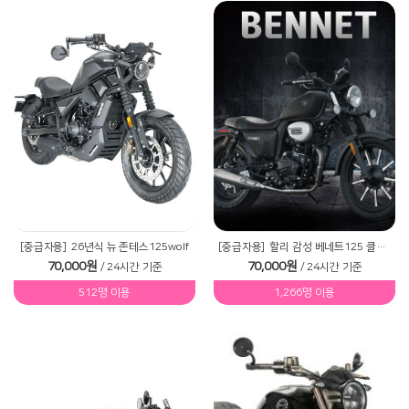
[중급자용]
26년식 뉴 존테스125wolf
[중급자용]
할리 감성 베네트125 클래식 바이크
70,000원
70,000원
/ 24시간 기준
/ 24시간 기준
512명 이용
1,266명 이용