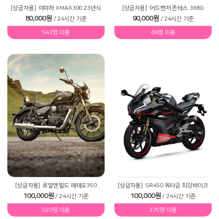
[상급자용]
야먀하 XMAX300 23년식
[상급자용]
어드벤처 존테스 368G
80,000원
90,000원
/ 24시간 기준
/ 24시간 기준
543명 이용
69명 이용
[상급자용]
로얄엔필드 메테오350
[상급자용]
SR450 쿼터급 최강바이크
100,000원
100,000원
/ 24시간 기준
/ 24시간 기준
520명 이용
375명 이용