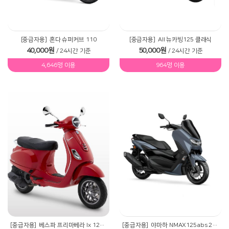
[중급자용]
혼다 슈퍼커브 110
[중급자용]
All 뉴카빙125 클래식
40,000원
50,000원
/ 24시간 기준
/ 24시간 기준
4,646명 이용
964명 이용
[중급자용]
베스파 프리마베라 lx 125 ABS
[중급자용]
야마하 NMAX125abs 22년신형